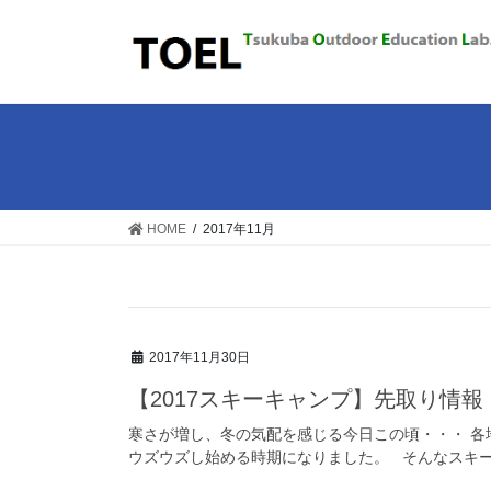
コ
ナ
ン
ビ
テ
ゲ
ン
ー
ツ
シ
に
ョ
移
ン
動
に
移
HOME
2017年11月
動
2017年11月30日
【2017スキーキャンプ】先取り情
寒さが増し、冬の気配を感じる今日この頃・・・ 各
ウズウズし始める時期になりました。 そんなスキーシ