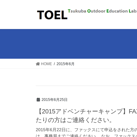
コ
ナ
ン
ビ
テ
ゲ
ン
ー
ツ
シ
に
ョ
移
ン
動
に
移
HOME
2015年6月
動
2015年6月25日
【2015アドベンチャーキャンプ】FA
たりの方はご連絡ください。
2015年6月22日に、ファックスにて申込をされた
は、事務局までご連絡ください。 なお、ファック