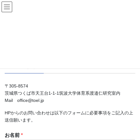
コ
ナ
ン
ビ
テ
ゲ
ン
ー
お問い合わせ
ツ
シ
に
ョ
移
ン
HOME
お問い合わせ
動
に
移
動
TOEL事務局
〒305-8574
茨城県つくば市天王台1-1-1筑波大学体育系渡邉仁研究室内
Mail office@toel.jp
HPからのお問い合わせは以下のフォームに必要事項をご記入の上
送信願います。
お名前
*